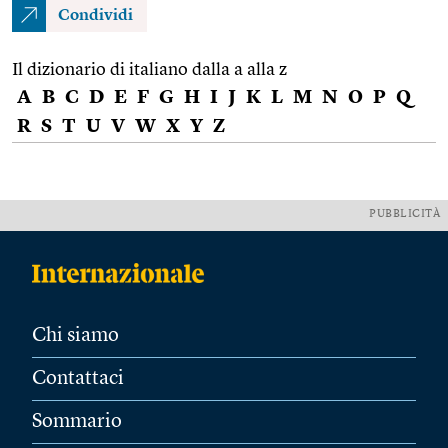
Condividi
Il dizionario di italiano dalla a alla z
A
B
C
D
E
F
G
H
I
J
K
L
M
N
O
P
Q
R
S
T
U
V
W
X
Y
Z
PUBBLICITÀ
Chi siamo
Contattaci
Sommario