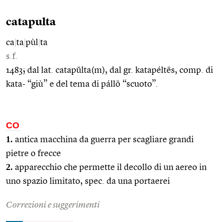
catapulta
ca
|
ta
|
pùl
|
ta
s.f.
1483; dal lat. catapŭlta(m), dal gr. katapéltēs, comp. di
kata- “giù” e del tema di pállō “scuoto”.
CO
1.
antica macchina da guerra per scagliare grandi
pietre o frecce
2.
apparecchio che permette il decollo di un aereo in
uno spazio limitato, spec. da una portaerei
Correzioni e suggerimenti