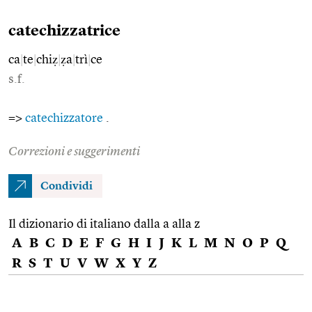
catechizzatrice
ca
|
te
|
chiẓ
|
ẓa
|
trì
|
ce
s.f.
=>
catechizzatore
.
Correzioni e suggerimenti
Condividi
Il dizionario di italiano dalla a alla z
A
B
C
D
E
F
G
H
I
J
K
L
M
N
O
P
Q
R
S
T
U
V
W
X
Y
Z