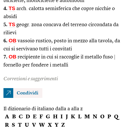
biciclette, motociclette e automobili
4.
TS
arch. calotta semisferica che copre nicchie o
absidi
5.
TS
geogr. zona concava del terreno circondata da
rilievi
6.
OB
vassoio rustico, posto in mezzo alla tavola, da
cui si servivano tutti i convitati
7.
OB
recipiente in cui si raccoglie il metallo fuso
|
fornello per fondere i metalli
Correzioni e suggerimenti
Condividi
Il dizionario di italiano dalla a alla z
A
B
C
D
E
F
G
H
I
J
K
L
M
N
O
P
Q
R
S
T
U
V
W
X
Y
Z