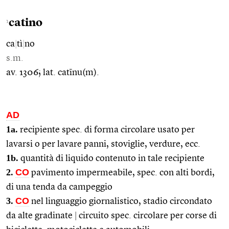
catino
1
ca
|
tì
|
no
s.m.
av. 1306; lat. catīnu(m).
AD
1a.
recipiente spec. di forma circolare usato per
lavarsi o per lavare panni, stoviglie, verdure, ecc.
1b.
quantità di liquido contenuto in tale recipiente
2.
CO
pavimento impermeabile, spec. con alti bordi,
di una tenda da campeggio
3.
CO
nel linguaggio giornalistico, stadio circondato
da alte gradinate
|
circuito spec. circolare per corse di