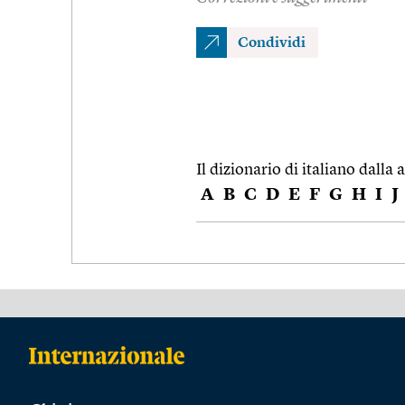
Condividi
Il dizionario di italiano dalla a
A
B
C
D
E
F
G
H
I
J