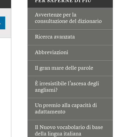
PER SAPERNE DI PIÙ
Avvertenze per la
consultazione del dizionario
A
Ricerca avanzata
Abbreviazioni
Il gran mare delle parole
È irresistibile l’ascesa degli
anglismi?
Un premio alla capacità di
adattamento
Il Nuovo vocabolario di base
della lingua italiana