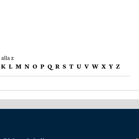
 alla z
K
L
M
N
O
P
Q
R
S
T
U
V
W
X
Y
Z