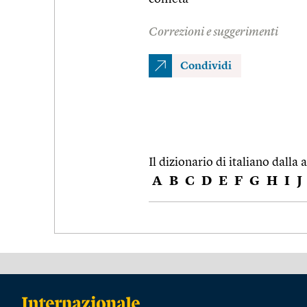
Correzioni e suggerimenti
Condividi
Il dizionario di italiano dalla a
A
B
C
D
E
F
G
H
I
J