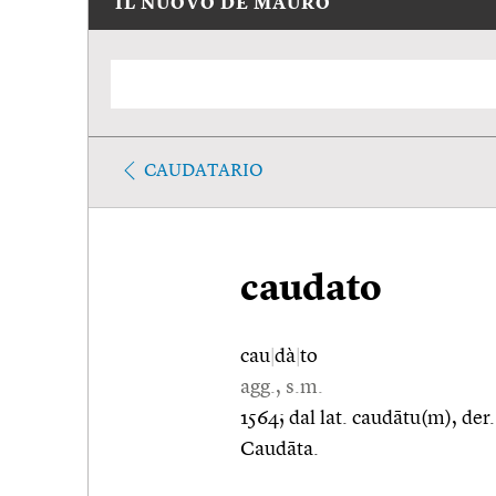
IL NUOVO DE MAURO
CAUDATARIO
caudato
cau
|
dà
|
to
agg., s.m.
1564; dal lat. caudātu(m), der. 
Caudāta.