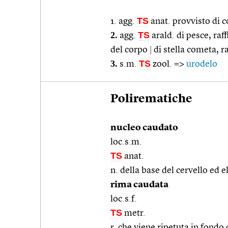
TS
1. agg.
anat. provvisto di 
2.
TS
agg.
arald. di pesce, raf
del corpo
|
di stella cometa, r
3.
TS
s.m.
zool. =>
urodelo
Polirematiche
nucleo caudato
loc.s.m.
TS
anat.
n. della base del cervello ed 
rima caudata
loc.s.f.
TS
metr.
r. che viene ripetuta in fon