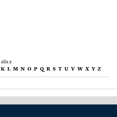
 alla z
K
L
M
N
O
P
Q
R
S
T
U
V
W
X
Y
Z