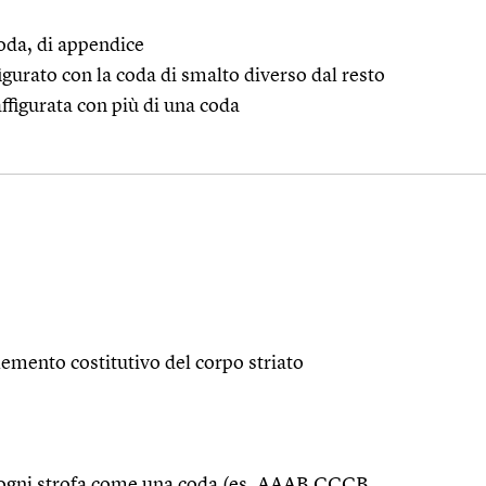
coda, di appendice
figurato con la coda di smalto diverso dal resto
affigurata con più di una coda
elemento costitutivo del corpo striato
do ogni strofa come una coda (es. AAAB CCCB