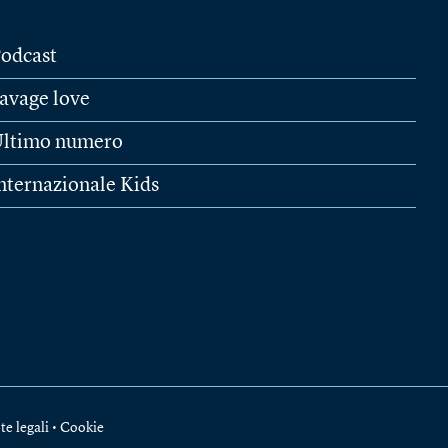
odcast
avage love
ltimo numero
nternazionale Kids
te legali
•
Cookie