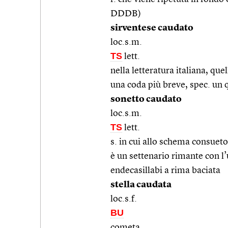
DDDB)
sirventese caudato
loc.s.m.
TS
lett.
nella letteratura italiana, qu
una coda più breve, spec. un 
sonetto caudato
loc.s.m.
TS
lett.
s. in cui allo schema consueto 
è un settenario rimante con l’
endecasillabi a rima baciata
stella caudata
loc.s.f.
BU
cometa