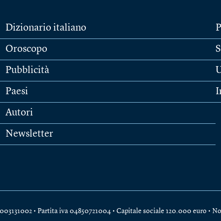
Dizionario italiano
P
Oroscopo
S
Pubblicità
U
Paesi
I
Autori
Newsletter
e 04003131002 • Partita iva 04850721004 • Capitale sociale 120.000 euro •
No