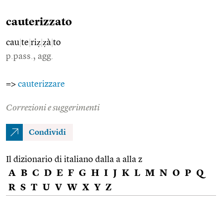
cauterizzato
cau
|
te
|
riẓ
|
ẓà
|
to
p.pass., agg.
=>
cauterizzare
Correzioni e suggerimenti
Condividi
Il dizionario di italiano dalla a alla z
A
B
C
D
E
F
G
H
I
J
K
L
M
N
O
P
Q
R
S
T
U
V
W
X
Y
Z