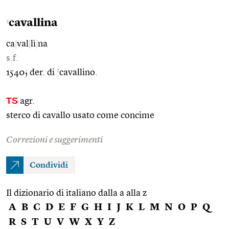
cavallina
2
ca
|
val
|
lì
|
na
s.f.
2
1540; der. di
cavallino.
TS
agr.
sterco di cavallo usato come concime
Correzioni e suggerimenti
Condividi
Il dizionario di italiano dalla a alla z
A
B
C
D
E
F
G
H
I
J
K
L
M
N
O
P
Q
R
S
T
U
V
W
X
Y
Z