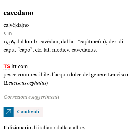
cavedano
ca
|
vè
|
da
|
no
s.m.
1956; dal lomb. cavédan, dal lat. *capĭtĭne(m), der. di
caput "capo", cfr. lat. mediev. cavedanus.
TS
itt.com.
pesce commestibile d’acqua dolce del genere Leucisco
(
Leuciscus cephalus
)
Correzioni e suggerimenti
Condividi
Il dizionario di italiano dalla a alla z