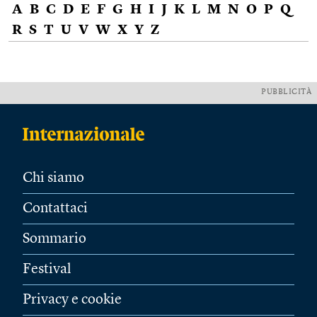
A
B
C
D
E
F
G
H
I
J
K
L
M
N
O
P
Q
R
S
T
U
V
W
X
Y
Z
PUBBLICITÀ
Chi siamo
Contattaci
Sommario
Festival
Privacy e cookie