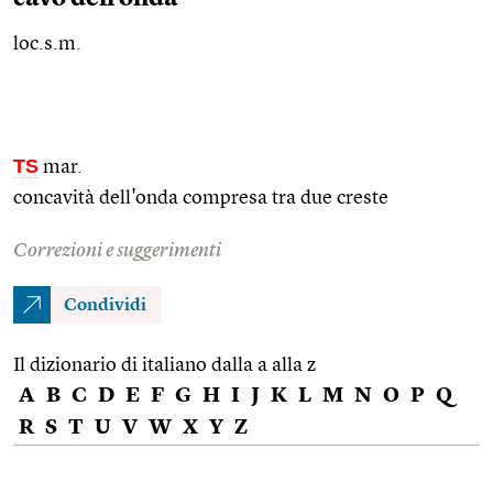
loc.s.m.
TS
mar.
concavità dell'onda compresa tra due creste
Correzioni e suggerimenti
Condividi
Il dizionario di italiano dalla a alla z
A
B
C
D
E
F
G
H
I
J
K
L
M
N
O
P
Q
R
S
T
U
V
W
X
Y
Z