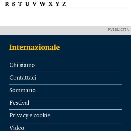
R
S
T
U
V
W
X
Y
Z
PUBBLICITÀ
Chi siamo
Contattaci
Sommario
Festival
Privacy e cookie
Video