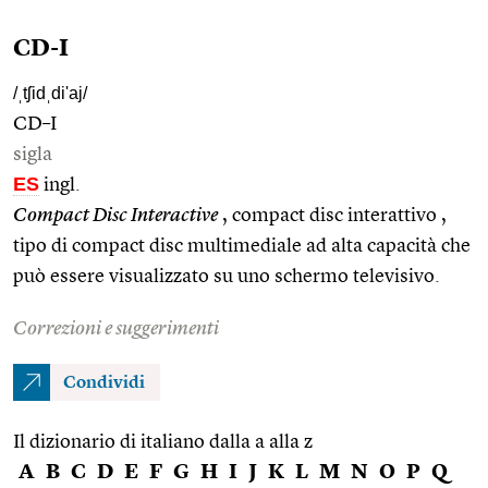
CD-I
/ˌtʃidˌdi'aj/
CD–I
sigla
ES
ingl.
Compact Disc Interactive
, compact disc interattivo ,
tipo di compact disc multimediale ad alta capacità che
può essere visualizzato su uno schermo televisivo.
Correzioni e suggerimenti
Condividi
Il dizionario di italiano dalla a alla z
A
B
C
D
E
F
G
H
I
J
K
L
M
N
O
P
Q