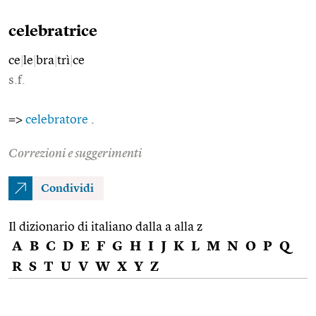
celebratrice
ce
|
le
|
bra
|
trì
|
ce
s.f.
=>
celebratore
.
Correzioni e suggerimenti
Condividi
Il dizionario di italiano dalla a alla z
A
B
C
D
E
F
G
H
I
J
K
L
M
N
O
P
Q
R
S
T
U
V
W
X
Y
Z