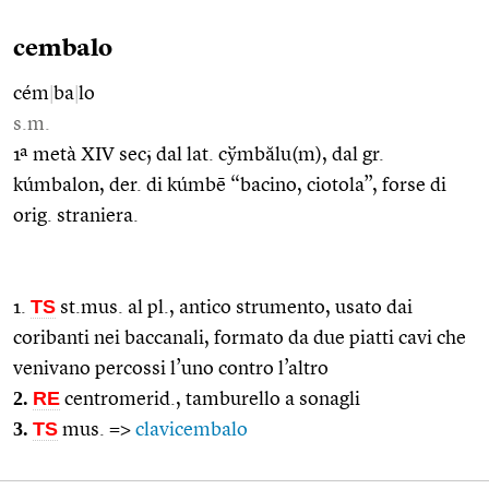
cembalo
cém
|
ba
|
lo
s.m.
1ª metà XIV sec; dal lat. cўmbălu(m), dal gr.
kúmbalon, der. di kúmbē “bacino, ciotola”, forse di
orig. straniera.
TS
1.
st.mus. al pl., antico strumento, usato dai
coribanti nei baccanali, formato da due piatti cavi che
venivano percossi l’uno contro l’altro
2.
RE
centromerid., tamburello a sonagli
3.
TS
mus. =>
clavicembalo