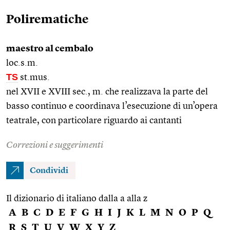
Polirematiche
maestro al cembalo
loc.s.m.
TS
st.mus.
nel XVII e XVIII sec., m. che realizzava la parte del
basso continuo e coordinava l’esecuzione di un’opera
teatrale, con particolare riguardo ai cantanti
Correzioni e suggerimenti
Condividi
Il dizionario di italiano dalla a alla z
A
B
C
D
E
F
G
H
I
J
K
L
M
N
O
P
Q
R
S
T
U
V
W
X
Y
Z