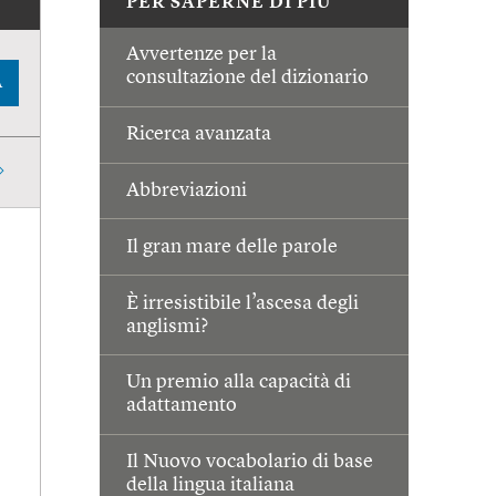
PER SAPERNE DI PIÙ
Avvertenze per la
consultazione del dizionario
A
Ricerca avanzata
Abbreviazioni
Il gran mare delle parole
È irresistibile l’ascesa degli
anglismi?
Un premio alla capacità di
adattamento
Il Nuovo vocabolario di base
della lingua italiana