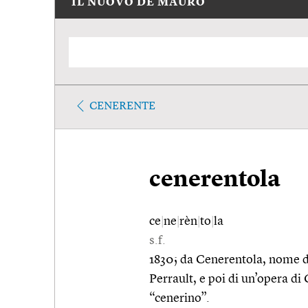
IL NUOVO DE MAURO
CENERENTE
cenerentola
ce
|
ne
|
rèn
|
to
|
la
s.f.
1830; da Cenerentola, nome de
Perrault, e poi di un’opera di 
“cenerino”.