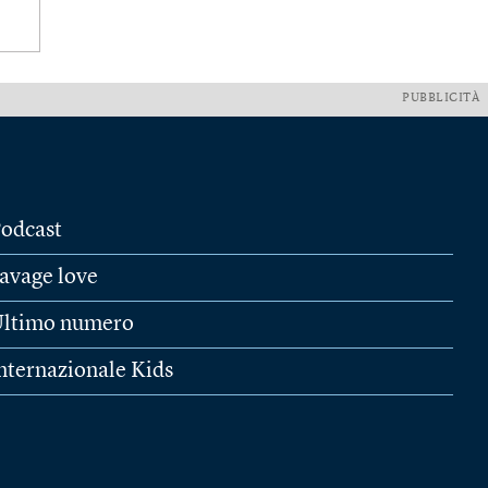
PUBBLICITÀ
odcast
avage love
ltimo numero
nternazionale Kids