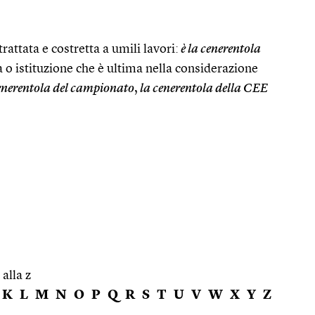
attata e costretta a umili lavori:
è la cenerentola
 o istituzione che è ultima nella considerazione
cenerentola del campionato
,
la cenerentola della CEE
 alla z
K
L
M
N
O
P
Q
R
S
T
U
V
W
X
Y
Z