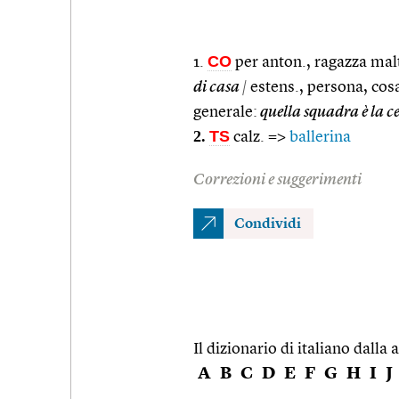
CO
1.
per anton., ragazza maltr
di casa
|
estens., persona, cosa
generale:
quella squadra è la 
2.
TS
calz. =>
ballerina
Correzioni e suggerimenti
Condividi
Il dizionario di italiano dalla a
A
B
C
D
E
F
G
H
I
J