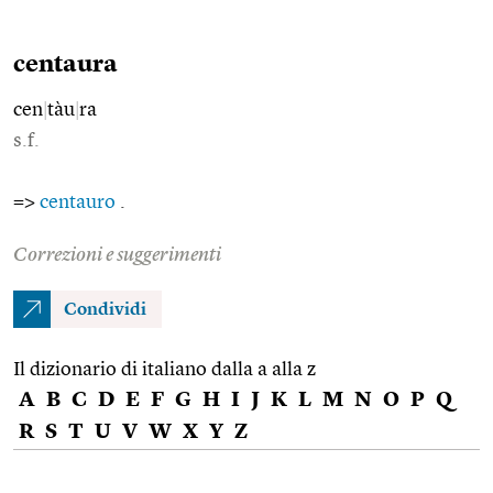
centaura
cen
|
tàu
|
ra
s.f.
=>
centauro
.
Correzioni e suggerimenti
Condividi
Il dizionario di italiano dalla a alla z
A
B
C
D
E
F
G
H
I
J
K
L
M
N
O
P
Q
R
S
T
U
V
W
X
Y
Z