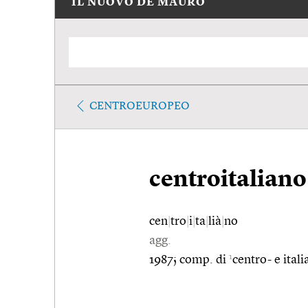
IL NUOVO DE MAURO
CENTROEUROPEO
centroitaliano
cen
|
tro
|
i
|
ta
|
lià
|
no
agg.
1
1987; comp. di
centro- e itali