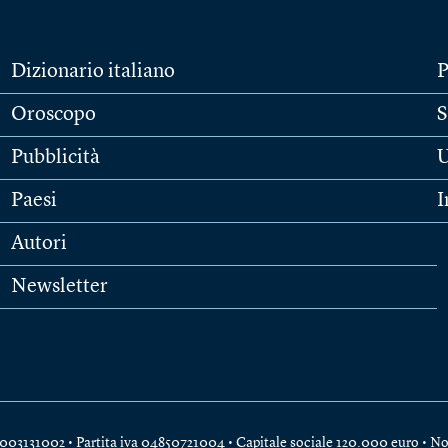
Dizionario italiano
P
Oroscopo
S
Pubblicità
U
Paesi
I
Autori
Newsletter
e 04003131002 • Partita iva 04850721004 • Capitale sociale 120.000 euro •
No