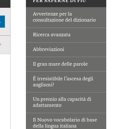
PER SAPERNE DI PIÙ
Avvertenze per la
consultazione del dizionario
A
Ricerca avanzata
Abbreviazioni
Il gran mare delle parole
È irresistibile l’ascesa degli
anglismi?
Un premio alla capacità di
adattamento
Il Nuovo vocabolario di base
della lingua italiana