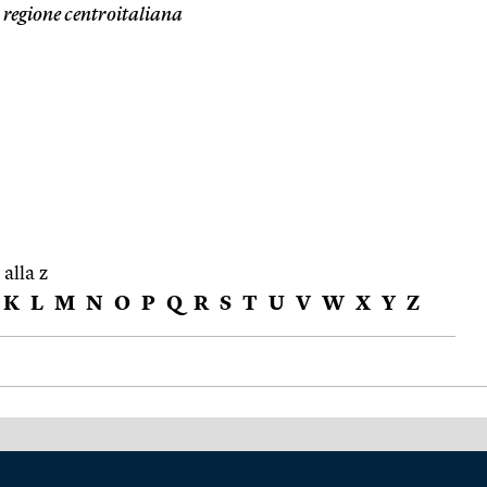
regione centroitaliana
 alla z
K
L
M
N
O
P
Q
R
S
T
U
V
W
X
Y
Z