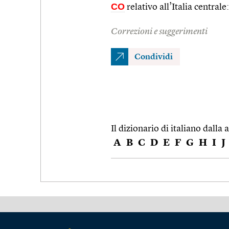
CO
relativo all’Italia centrale:
Correzioni e suggerimenti
Condividi
Il dizionario di italiano dalla a
A
B
C
D
E
F
G
H
I
J