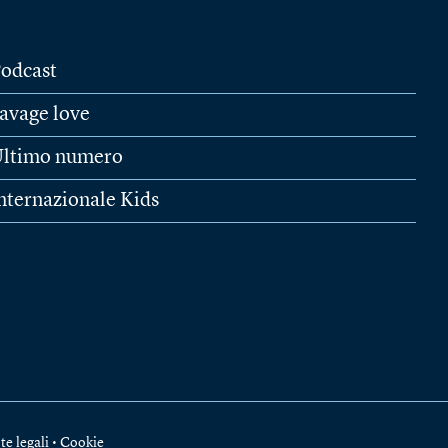
odcast
avage love
ltimo numero
nternazionale Kids
te legali
•
Cookie