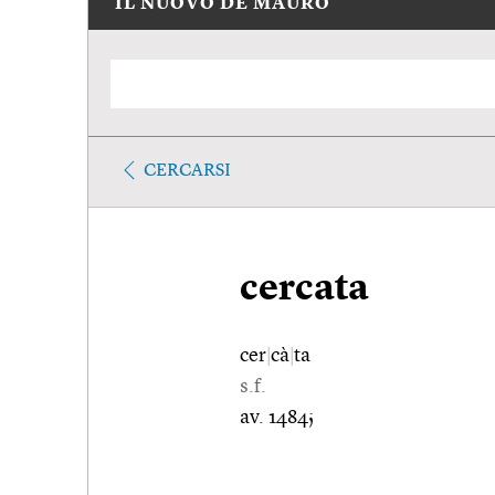
IL NUOVO DE MAURO
CERCARSI
cercata
cer
|
cà
|
ta
s.f.
av. 1484;