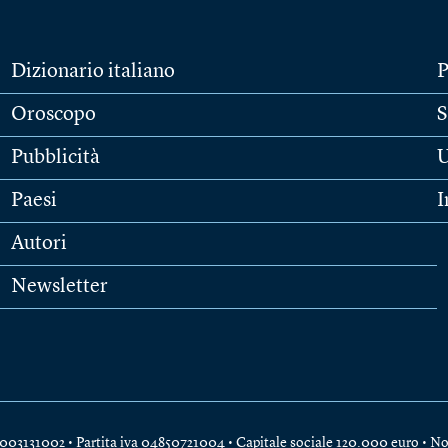
Dizionario italiano
P
Oroscopo
S
Pubblicità
U
Paesi
I
Autori
Newsletter
e 04003131002 • Partita iva 04850721004 • Capitale sociale 120.000 euro •
No