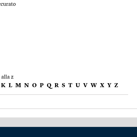
ccurato
 alla z
K
L
M
N
O
P
Q
R
S
T
U
V
W
X
Y
Z