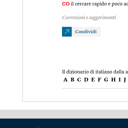
CO
il cercare rapido e poco a
Correzioni e suggerimenti
Condividi
Il dizionario di italiano dalla a
A
B
C
D
E
F
G
H
I
J