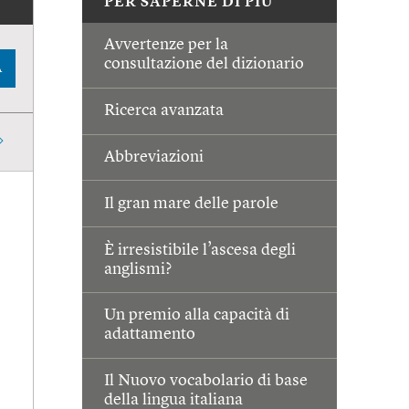
PER SAPERNE DI PIÙ
Avvertenze per la
consultazione del dizionario
A
Ricerca avanzata
Abbreviazioni
Il gran mare delle parole
È irresistibile l’ascesa degli
anglismi?
Un premio alla capacità di
adattamento
Il Nuovo vocabolario di base
della lingua italiana