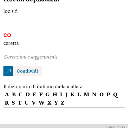
loc.s.f.
CO
ceretta.
Correzioni e suggerimenti
Condividi
Il dizionario di italiano dalla a alla z
A
B
C
D
E
F
G
H
I
J
K
L
M
N
O
P
Q
R
S
T
U
V
W
X
Y
Z