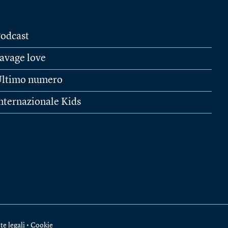
odcast
avage love
ltimo numero
nternazionale Kids
te legali
•
Cookie