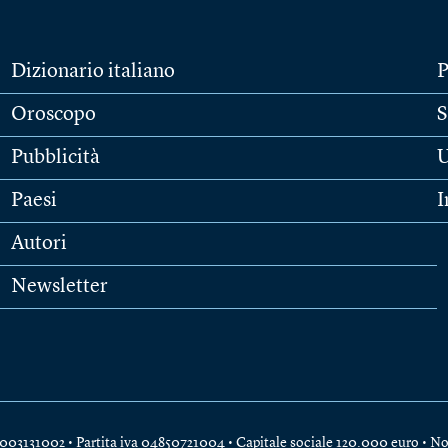
Dizionario italiano
P
Oroscopo
S
Pubblicità
U
Paesi
I
Autori
Newsletter
e 04003131002 • Partita iva 04850721004 • Capitale sociale 120.000 euro •
No