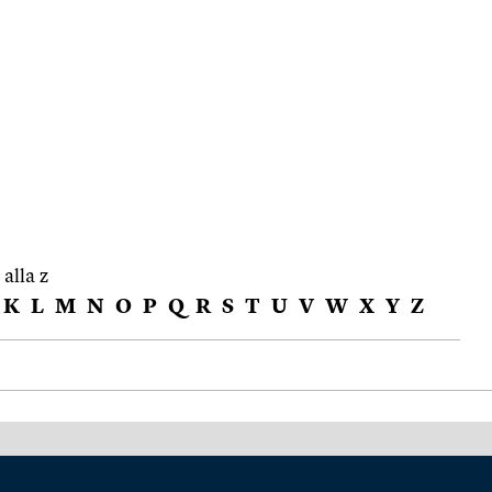
 alla z
K
L
M
N
O
P
Q
R
S
T
U
V
W
X
Y
Z