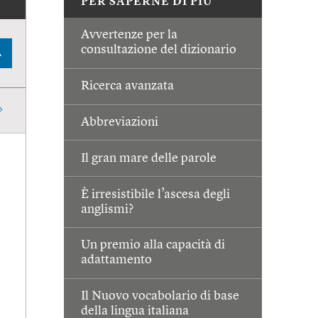
PER SAPERNE DI PIÙ
Avvertenze per la
consultazione del dizionario
A
Ricerca avanzata
Abbreviazioni
Il gran mare delle parole
È irresistibile l’ascesa degli
anglismi?
Un premio alla capacità di
adattamento
Il Nuovo vocabolario di base
della lingua italiana