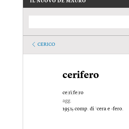
IL NUOVO DE MAURO
CERICO
cerifero
ce
|
rì
|
fe
|
ro
agg.
1
1951; comp. di
cera e -fero.