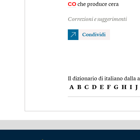
CO
che produce cera
Correzioni e suggerimenti
Condividi
Il dizionario di italiano dalla a
A
B
C
D
E
F
G
H
I
J