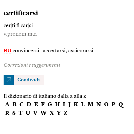
certificarsi
cer
|
ti
|
fi
|
càr
|
si
v.pronom.intr.
BU
convincersi
|
accertarsi, assicurarsi
Correzioni e suggerimenti
Condividi
Il dizionario di italiano dalla a alla z
A
B
C
D
E
F
G
H
I
J
K
L
M
N
O
P
Q
R
S
T
U
V
W
X
Y
Z