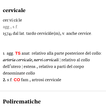
cervicale
cer
|
vi
|
cà
|
le
agg., s.f.
1574; dal lat. tardo cervicāle(m), v. anche cervice.
TS
1. agg.
anat. relativo alla parte posteriore del collo:
arteria cervicale
,
nervi cervicali
|
relativo al collo
dell’utero
|
estens., relativo a parti del corpo
denominate collo
2.
CO
s.f.
fam., artrosi cervicale
Polirematiche