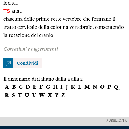
loc.s.f.
TS
anat.
ciascuna delle prime sette vertebre che formano il
tratto cervicale della colonna vertebrale, consentendo
la rotazione del cranio.
Correzioni e suggerimenti
Condividi
Il dizionario di italiano dalla a alla z
A
B
C
D
E
F
G
H
I
J
K
L
M
N
O
P
Q
R
S
T
U
V
W
X
Y
Z
PUBBLICITÀ