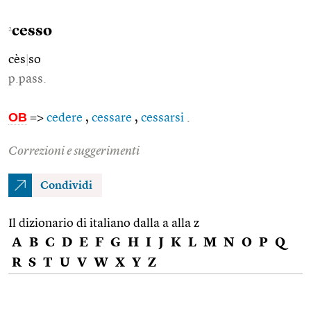
cesso
2
cès
|
so
p.pass.
OB
=>
cedere
,
cessare
,
cessarsi
.
Correzioni e suggerimenti
Condividi
Il dizionario di italiano dalla a alla z
A
B
C
D
E
F
G
H
I
J
K
L
M
N
O
P
Q
R
S
T
U
V
W
X
Y
Z