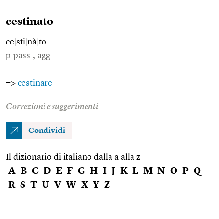
cestinato
ce
|
sti
|
nà
|
to
p.pass., agg.
=>
cestinare
Correzioni e suggerimenti
Condividi
Il dizionario di italiano dalla a alla z
A
B
C
D
E
F
G
H
I
J
K
L
M
N
O
P
Q
R
S
T
U
V
W
X
Y
Z