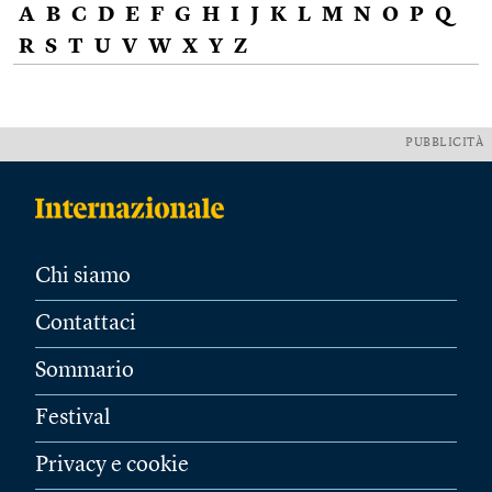
A
B
C
D
E
F
G
H
I
J
K
L
M
N
O
P
Q
R
S
T
U
V
W
X
Y
Z
PUBBLICITÀ
Chi siamo
Contattaci
Sommario
Festival
Privacy e cookie