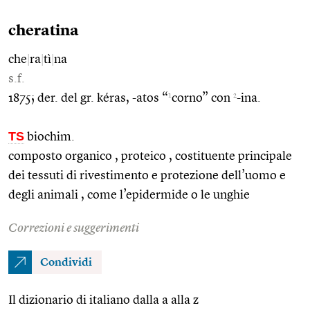
cheratina
che
|
ra
|
tì
|
na
s.f.
1
2
1875; der. del gr. kéras, -atos “
corno” con
-ina.
TS
biochim.
composto organico , proteico , costituente principale
dei tessuti di rivestimento e protezione dell’uomo e
degli animali , come l’epidermide o le unghie
Correzioni e suggerimenti
Condividi
Il dizionario di italiano dalla a alla z