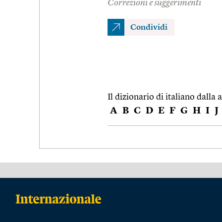
Correzioni e suggerimenti
Condividi
Il dizionario di italiano dalla a
A
B
C
D
E
F
G
H
I
J