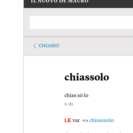
IL NUOVO DE MAURO
CHIASSO
chiassolo
chias
|
sò
|
lo
s.m.
LE
var. =>
chiassuolo
.