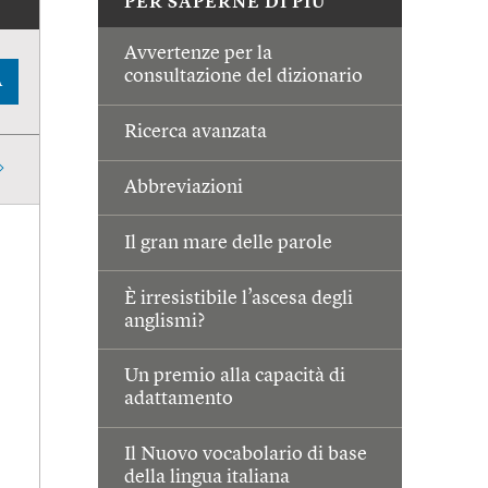
PER SAPERNE DI PIÙ
Avvertenze per la
consultazione del dizionario
A
Ricerca avanzata
Abbreviazioni
Il gran mare delle parole
È irresistibile l’ascesa degli
anglismi?
Un premio alla capacità di
adattamento
Il Nuovo vocabolario di base
della lingua italiana