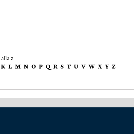
 alla z
K
L
M
N
O
P
Q
R
S
T
U
V
W
X
Y
Z