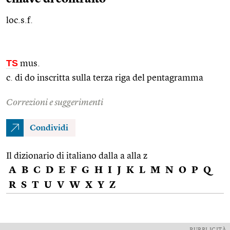
loc.s.f.
TS
mus.
c. di do inscritta sulla terza riga del pentagramma
Correzioni e suggerimenti
Condividi
Il dizionario di italiano dalla a alla z
A
B
C
D
E
F
G
H
I
J
K
L
M
N
O
P
Q
R
S
T
U
V
W
X
Y
Z