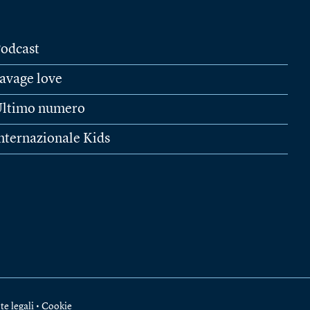
odcast
avage love
ltimo numero
nternazionale Kids
te legali
•
Cookie