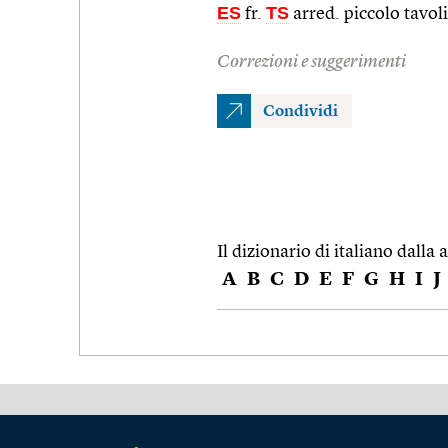
ES
TS
fr.
arred. piccolo tavol
Correzioni e suggerimenti
Condividi
Il dizionario di italiano dalla a
A
B
C
D
E
F
G
H
I
J