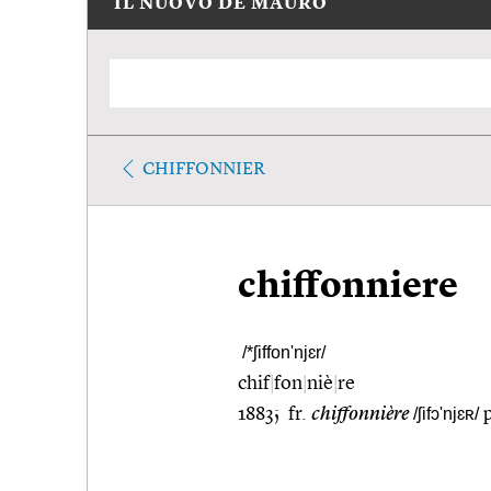
IL NUOVO DE MAURO
CHIFFONNIER
chiffonniere
/*ʃiffon'njɛr/
chif
|
fon
|
niè
|
re
1883; fr.
chiffonnière
/ʃifɔ'njɛʀ/
p