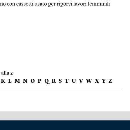
ino con cassetti usato per riporvi lavori femminili
 alla z
K
L
M
N
O
P
Q
R
S
T
U
V
W
X
Y
Z