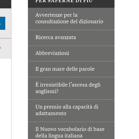
PER SAPERNE DI PIÙ
Avvertenze per la
consultazione del dizionario
A
Ricerca avanzata
Abbreviazioni
Il gran mare delle parole
È irresistibile l’ascesa degli
anglismi?
Un premio alla capacità di
adattamento
Il Nuovo vocabolario di base
della lingua italiana