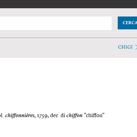
CERC
CHIGI
l.
chiffonnières
, 1759, der. di
chiffon
"chiffon"