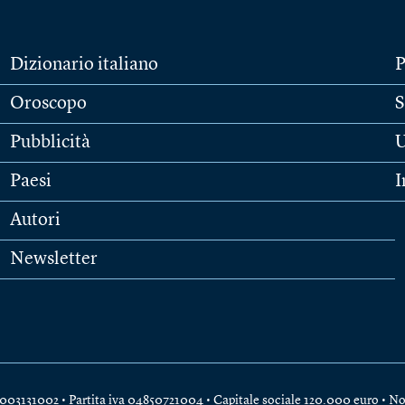
Dizionario italiano
P
Oroscopo
S
Pubblicità
U
Paesi
I
Autori
Newsletter
e 04003131002 • Partita iva 04850721004 • Capitale sociale 120.000 euro •
No