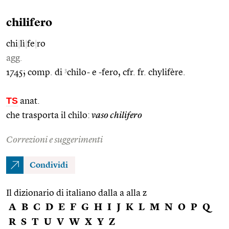
chilifero
chi
|
lì
|
fe
|
ro
agg.
3
1745; comp. di
chilo- e -fero, cfr. fr. chylifère.
TS
anat.
che trasporta il chilo:
vaso chilifero
Correzioni e suggerimenti
Condividi
Il dizionario di italiano dalla a alla z
A
B
C
D
E
F
G
H
I
J
K
L
M
N
O
P
Q
R
S
T
U
V
W
X
Y
Z