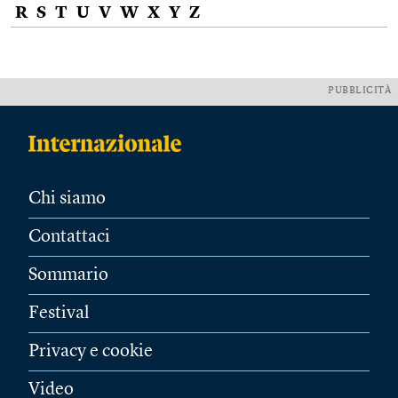
R
S
T
U
V
W
X
Y
Z
PUBBLICITÀ
Chi siamo
Contattaci
Sommario
Festival
Privacy e cookie
Video