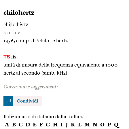
chilohertz
chi
|
lo
|
hèrtz
s.m.inv.
1
1956; comp. di
chilo- e hertz.
TS
fis.
unità di misura della frequenza equivalente a 1000
hertz al secondo (simb. kHz)
Correzioni e suggerimenti
Condividi
Il dizionario di italiano dalla a alla z
A
B
C
D
E
F
G
H
I
J
K
L
M
N
O
P
Q