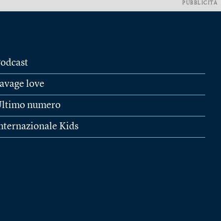
PUBBLICITÀ
odcast
avage love
ltimo numero
nternazionale Kids