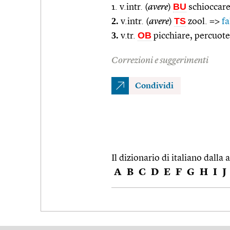
BU
1. v.intr. (
avere
)
schioccar
2.
TS
v.intr. (
avere
)
zool. =>
fa
3.
OB
v.tr.
picchiare, percuote
Correzioni e suggerimenti
Condividi
Il dizionario di italiano dalla a
A
B
C
D
E
F
G
H
I
J