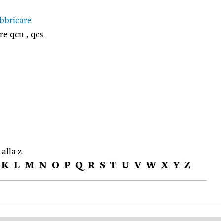
e
bbricare
re qcn., qcs.
 alla z
K
L
M
N
O
P
Q
R
S
T
U
V
W
X
Y
Z