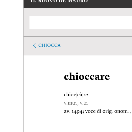
IL NUOVO DE MAURO
CHIOCCA
chioccare
chioc
|
cà
|
re
v.intr., v.tr.
av. 1494; voce di orig. onom.,