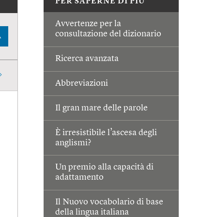
PER SAPERNE DI PIÙ
Avvertenze per la
consultazione del dizionario
A
Ricerca avanzata
Abbreviazioni
Il gran mare delle parole
È irresistibile l’ascesa degli
anglismi?
Un premio alla capacità di
adattamento
Il Nuovo vocabolario di base
della lingua italiana