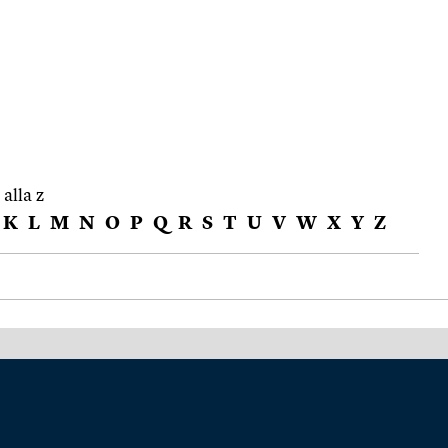
 alla z
K
L
M
N
O
P
Q
R
S
T
U
V
W
X
Y
Z