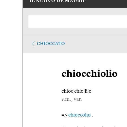
IL NUOVO DE MAURO
CHIOCCATO
chiocchiolio
chioc
|
chio
|
lì
|
o
s.m., var.
=>
chioccolio
.