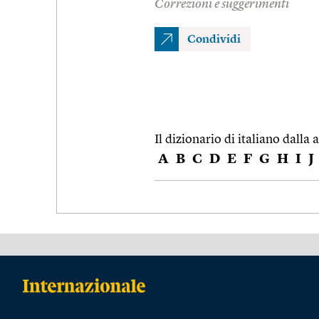
Correzioni e suggerimenti
Condividi
Il dizionario di italiano dalla a
A
B
C
D
E
F
G
H
I
J