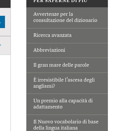
PER SAPERNE DI PIÙ
Avvertenze per la
consultazione del dizionario
A
Ricerca avanzata
Abbreviazioni
Il gran mare delle parole
È irresistibile l’ascesa degli
anglismi?
Un premio alla capacità di
adattamento
Il Nuovo vocabolario di base
della lingua italiana