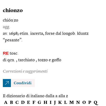
chionzo
chión
|
zo
agg.
av. 1698; etim. incerta, forse dal longob. kluntz
“pesante”.
RE
tosc.
di qcn. , tarchiato , tozzo e goffo
Correzioni e suggerimenti
Condividi
Il dizionario di italiano dalla a alla z
A
B
C
D
E
F
G
H
I
J
K
L
M
N
O
P
Q