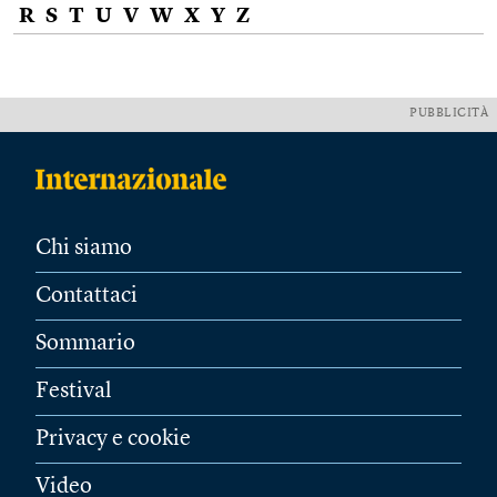
R
S
T
U
V
W
X
Y
Z
PUBBLICITÀ
Chi siamo
Contattaci
Sommario
Festival
Privacy e cookie
Video