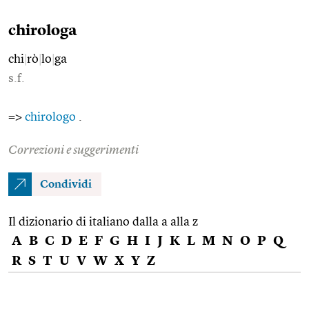
chirologa
chi
|
rò
|
lo
|
ga
s.f.
=>
chirologo
.
Correzioni e suggerimenti
Condividi
Il dizionario di italiano dalla a alla z
A
B
C
D
E
F
G
H
I
J
K
L
M
N
O
P
Q
R
S
T
U
V
W
X
Y
Z