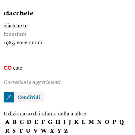
ciacchete
ciàc
|
che
|
te
fonosimb.
1983; voce onom.
CO
ciac
Correzioni e suggerimenti
Condividi
Il dizionario di italiano dalla a alla z
A
B
C
D
E
F
G
H
I
J
K
L
M
N
O
P
Q
R
S
T
U
V
W
X
Y
Z