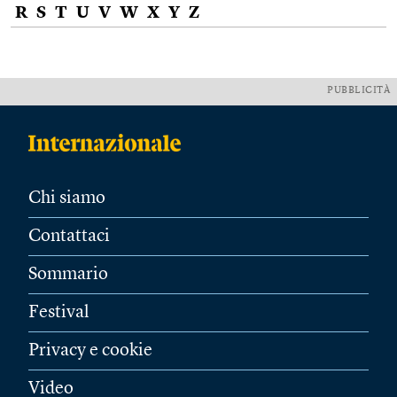
R
S
T
U
V
W
X
Y
Z
PUBBLICITÀ
Chi siamo
Contattaci
Sommario
Festival
Privacy e cookie
Video