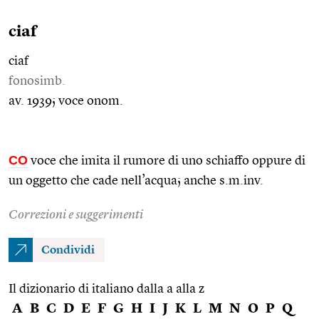
ciaf
ciaf
fonosimb.
av. 1939; voce onom.
CO
voce che imita il rumore di uno schiaffo oppure di
un oggetto che cade nell’acqua; anche s.m.inv.
Correzioni e suggerimenti
Condividi
Il dizionario di italiano dalla a alla z
A
B
C
D
E
F
G
H
I
J
K
L
M
N
O
P
Q