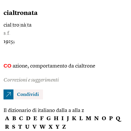
cialtronata
cial
|
tro
|
nà
|
ta
s.f.
1925;
CO
azione, comportamento da cialtrone
Correzioni e suggerimenti
Condividi
Il dizionario di italiano dalla a alla z
A
B
C
D
E
F
G
H
I
J
K
L
M
N
O
P
Q
R
S
T
U
V
W
X
Y
Z