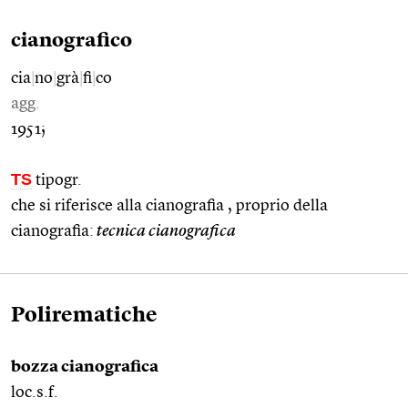
cianografico
cia
|
no
|
grà
|
fi
|
co
agg.
1951;
TS
tipogr.
che si riferisce alla cianografia , proprio della
cianografia:
tecnica cianografica
Polirematiche
bozza cianografica
loc.s.f.