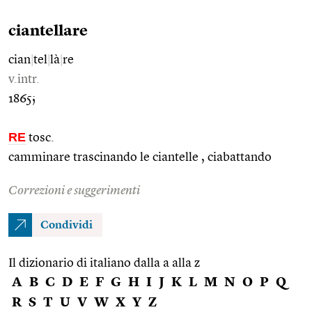
ciantellare
cian
|
tel
|
là
|
re
v.intr.
1865;
RE
tosc.
camminare trascinando le ciantelle , ciabattando
Correzioni e suggerimenti
Condividi
Il dizionario di italiano dalla a alla z
A
B
C
D
E
F
G
H
I
J
K
L
M
N
O
P
Q
R
S
T
U
V
W
X
Y
Z