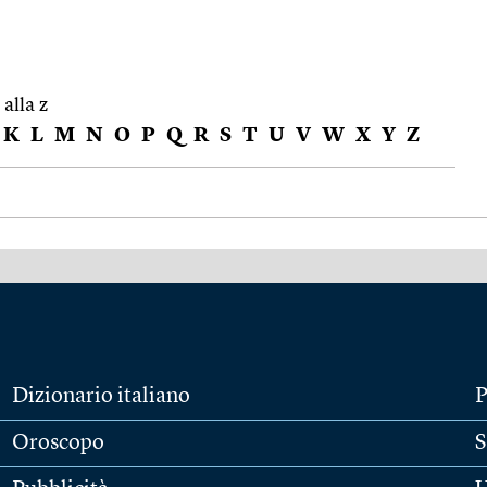
 alla z
K
L
M
N
O
P
Q
R
S
T
U
V
W
X
Y
Z
Dizionario italiano
P
Oroscopo
S