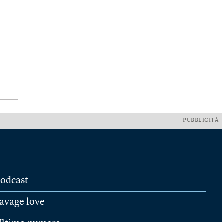
PUBBLICITÀ
odcast
avage love