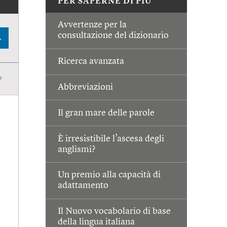
PER SAPERNE DI PIÙ
Avvertenze per la
consultazione del dizionario
A
Ricerca avanzata
Abbreviazioni
Il gran mare delle parole
È irresistibile l’ascesa degli
anglismi?
Un premio alla capacità di
adattamento
Il Nuovo vocabolario di base
della lingua italiana