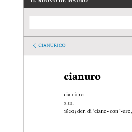
IL NUOVO DE MAURO
CIANURICO
cianuro
cia
|
nù
|
ro
s.m.
2
1
1820; der. di
ciano- con
-uro,