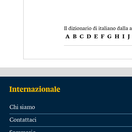
Il dizionario di italiano dalla a
A
B
C
D
E
F
G
H
I
J
Chi siamo
Contattaci