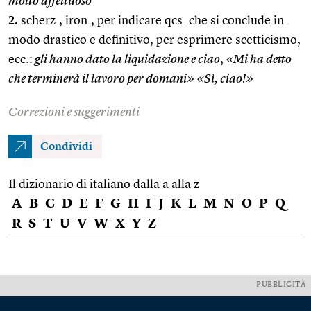
molto affettuoso
2.
scherz., iron., per indicare qcs. che si conclude in
modo drastico e definitivo, per esprimere scetticismo,
ecc.:
gli hanno dato la liquidazione e ciao
,
«Mi ha detto
che terminerà il lavoro per domani» «Sì, ciao!»
Correzioni e suggerimenti
Condividi
Il dizionario di italiano dalla a alla z
A
B
C
D
E
F
G
H
I
J
K
L
M
N
O
P
Q
R
S
T
U
V
W
X
Y
Z
PUBBLICITÀ