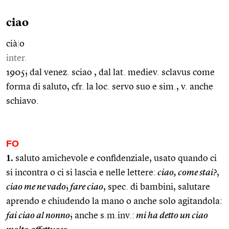
ciao
cià
|
o
inter.
1905; dal venez. sciao , dal lat. mediev. sclavus come
forma di saluto, cfr. la loc. servo suo e sim., v. anche
schiavo.
FO
1.
saluto amichevole e confidenziale, usato quando ci
si incontra o ci si lascia e nelle lettere:
ciao, come stai?
,
ciao me ne vado
;
fare ciao
, spec. di bambini, salutare
aprendo e chiudendo la mano o anche solo agitandola:
fai ciao al nonno
; anche s.m.inv.:
mi ha detto un ciao