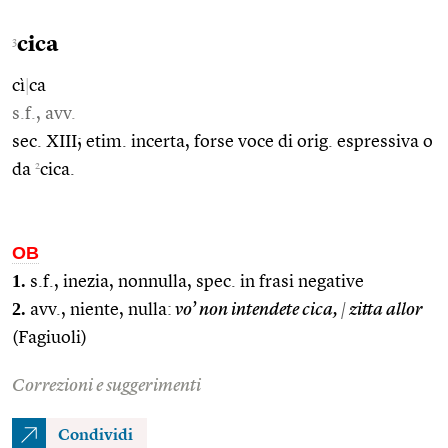
cica
3
cì
|
ca
s.f., avv.
sec. XIII; etim. incerta, forse voce di orig. espressiva o
2
da
cica.
OB
1.
s.f., inezia, nonnulla, spec. in frasi negative
2.
avv., niente, nulla:
vo’ non intendete cica,
|
zitta allor
(Fagiuoli)
Correzioni e suggerimenti
Condividi