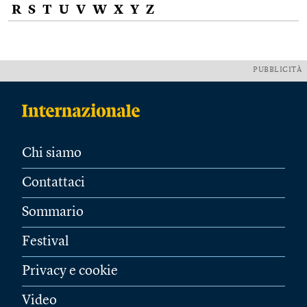
R
S
T
U
V
W
X
Y
Z
PUBBLICITÀ
Chi siamo
Contattaci
Sommario
Festival
Privacy e cookie
Video