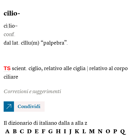
cilio-
cì
|
lio–
conf.
dal lat. cĭlĭu(m) “palpebra”.
TS
scient. ciglio, relativo alle ciglia
|
relativo al corpo
ciliare
Correzioni e suggerimenti
Condividi
Il dizionario di italiano dalla a alla z
A
B
C
D
E
F
G
H
I
J
K
L
M
N
O
P
Q