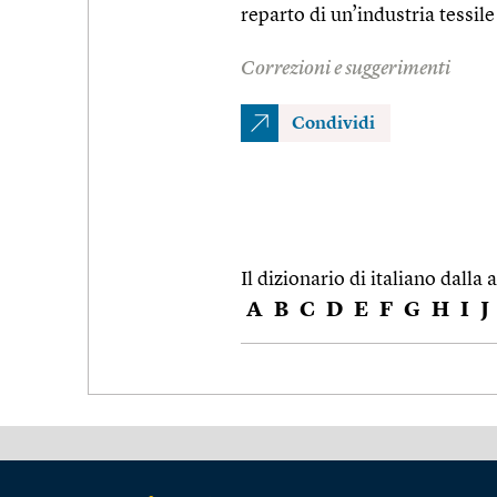
reparto di un’industria tessile
Correzioni e suggerimenti
Condividi
Il dizionario di italiano dalla a
A
B
C
D
E
F
G
H
I
J