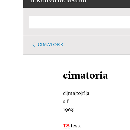
IL NUOVO DE MAURO
CIMATORE
cimatoria
ci
|
ma
|
to
|
rì
|
a
s.f.
1963;
TS
tess.