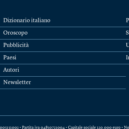
Dizionario italiano
P
Oroscopo
S
Pubblicità
U
Paesi
I
Autori
Newsletter
e 04003131002 • Partita iva 04850721004 • Capitale sociale 120.000 euro •
No