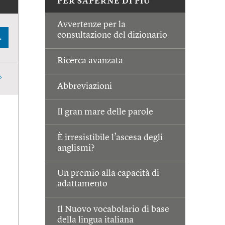
PER SAPERNE DI PIÙ
Avvertenze per la
consultazione del dizionario
A
Ricerca avanzata
Abbreviazioni
Il gran mare delle parole
È irresistibile l’ascesa degli
anglismi?
Un premio alla capacità di
adattamento
Il Nuovo vocabolario di base
della lingua italiana