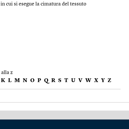
 in cui si esegue la cimatura del tessuto
 alla z
K
L
M
N
O
P
Q
R
S
T
U
V
W
X
Y
Z