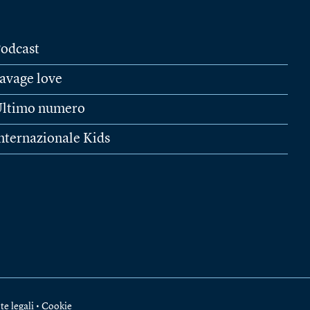
odcast
avage love
ltimo numero
nternazionale Kids
te legali
•
Cookie