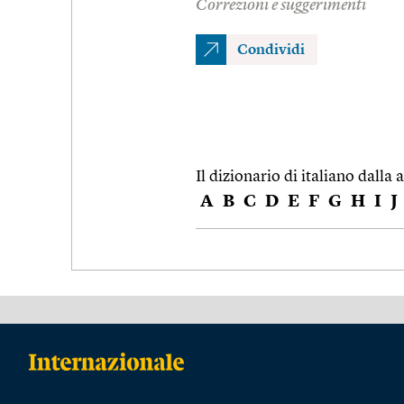
Correzioni e suggerimenti
Condividi
Il dizionario di italiano dalla a
A
B
C
D
E
F
G
H
I
J