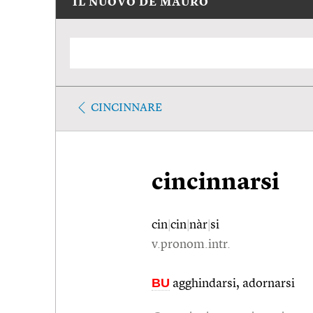
IL NUOVO DE MAURO
CINCINNARE
cincinnarsi
cin
|
cin
|
nàr
|
si
v.pronom.intr.
BU
agghindarsi, adornarsi