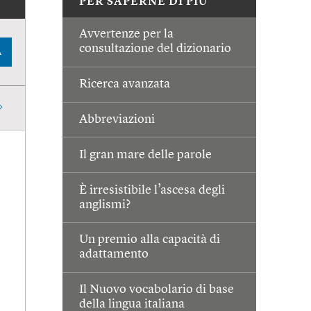
PER SAPERNE DI PIÙ
Avvertenze per la
consultazione del dizionario
A
Ricerca avanzata
Abbreviazioni
Il gran mare delle parole
È irresistibile l’ascesa degli
anglismi?
Un premio alla capacità di
adattamento
Il Nuovo vocabolario di base
della lingua italiana