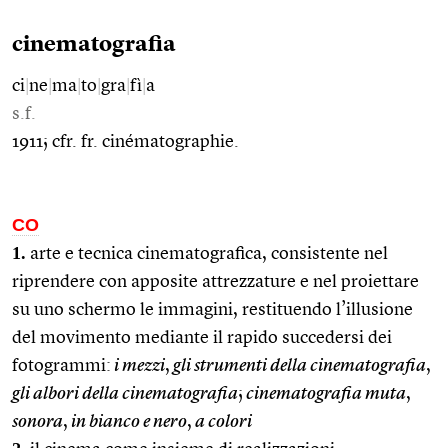
cinematografia
ci
|
ne
|
ma
|
to
|
gra
|
fì
|
a
s.f.
1911; cfr. fr. cinématographie.
CO
1.
arte e tecnica cinematografica, consistente nel
riprendere con apposite attrezzature e nel proiettare
su uno schermo le immagini, restituendo l’illusione
del movimento mediante il rapido succedersi dei
fotogrammi:
i mezzi
,
gli strumenti della cinematografia
,
gli albori della cinematografia
;
cinematografia muta
,
sonora
,
in bianco e nero
,
a colori