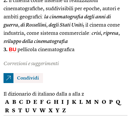
2.
il cinema come insieme di realizzazioni
cinematografiche, suddivisibili per epoche, autori e
ambiti geografici:
la cinematografia degli anni di
guerra
,
di Rossellini
,
degli Stati Uniti
; il cinema come
industria, come sistema commerciale:
crisi
,
ripresa
,
sviluppo della cinematografia
3.
BU
pellicola cinematografica
Correzioni e suggerimenti
Condividi
Il dizionario di italiano dalla a alla z
A
B
C
D
E
F
G
H
I
J
K
L
M
N
O
P
Q
R
S
T
U
V
W
X
Y
Z