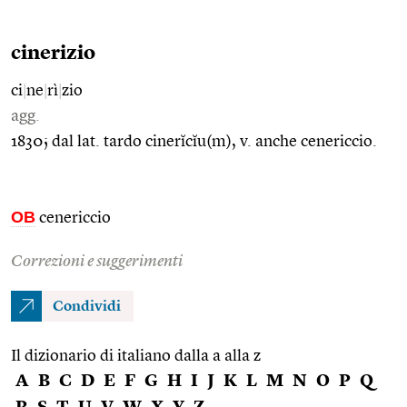
cinerizio
ci
|
ne
|
rì
|
zio
agg.
1830; dal lat. tardo cinerĭcĭu(m), v. anche cenericcio.
OB
cenericcio
Correzioni e suggerimenti
Condividi
Il dizionario di italiano dalla a alla z
A
B
C
D
E
F
G
H
I
J
K
L
M
N
O
P
Q