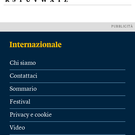
R
S
T
U
V
W
X
Y
Z
PUBBLICITÀ
Chi siamo
Contattaci
Sommario
Festival
Privacy e cookie
Video