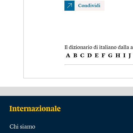
Condividi
Il dizionario di italiano dalla a
A
B
C
D
E
F
G
H
I
J
Chi siamo