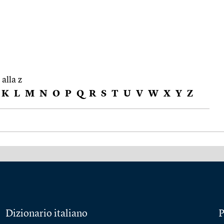
 alla z
K
L
M
N
O
P
Q
R
S
T
U
V
W
X
Y
Z
Dizionario italiano
P