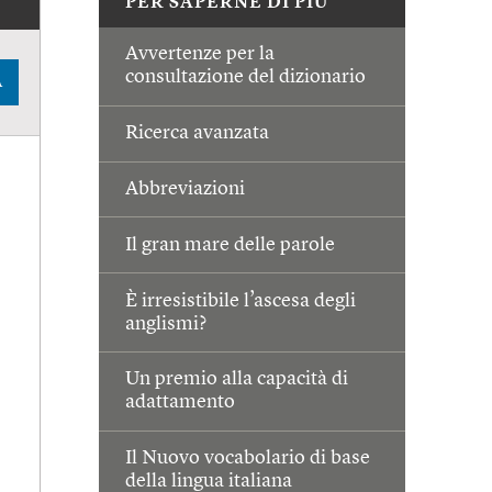
PER SAPERNE DI PIÙ
Avvertenze per la
consultazione del dizionario
A
Ricerca avanzata
Abbreviazioni
Il gran mare delle parole
È irresistibile l’ascesa degli
anglismi?
Un premio alla capacità di
adattamento
Il Nuovo vocabolario di base
della lingua italiana