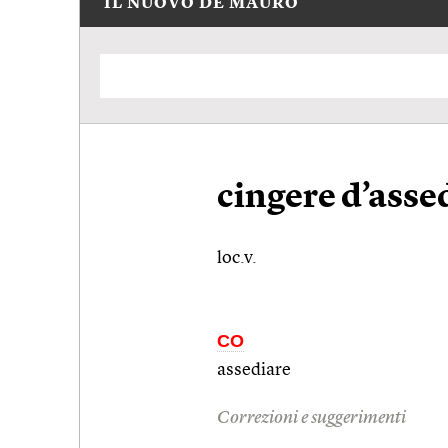
IL NUOVO DE MAURO
cingere d’asse
loc.v.
CO
assediare
Correzioni e suggerimenti