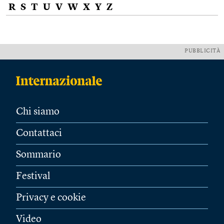
R
S
T
U
V
W
X
Y
Z
PUBBLICITÀ
Chi siamo
Contattaci
Sommario
Festival
Privacy e cookie
Video