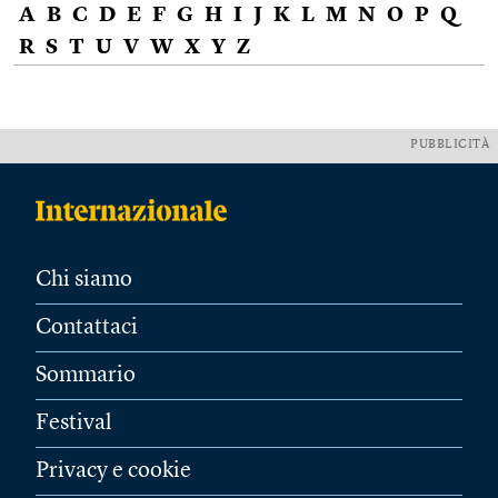
A
B
C
D
E
F
G
H
I
J
K
L
M
N
O
P
Q
R
S
T
U
V
W
X
Y
Z
PUBBLICITÀ
Chi siamo
Contattaci
Sommario
Festival
Privacy e cookie