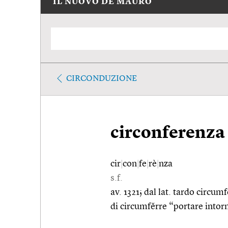
IL NUOVO DE MAURO
CIRCONDUZIONE
circonferenza
cir
|
con
|
fe
|
rè
|
nza
s.f.
av. 1321; dal lat. tardo circum
di circumfĕrre “portare intor