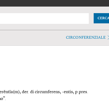
CERC
CIRCONFERENZIALE
ferĕntĭa(m), der. di circumferens, -entis, p.pres.
no”.