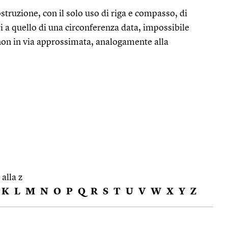
truzione, con il solo uso di riga e compasso, di
 a quello di una circonferenza data, impossibile
non in via approssimata, analogamente alla
 alla z
K
L
M
N
O
P
Q
R
S
T
U
V
W
X
Y
Z