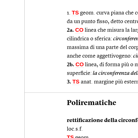
TS
1.
geom. curva piana che cos
da un punto fisso, detto centr
2a.
CO
linea che misura la la
cilindrica o sferica:
circonfere
massima di una parte del co
anche come aggettivogeno:
ci
2b.
CO
linea, di forma più o 
superficie:
la circonferenza del
3.
TS
anat. margine più ester
Polirematiche
rettificazione della circon
loc.s.f.
TS
geom.