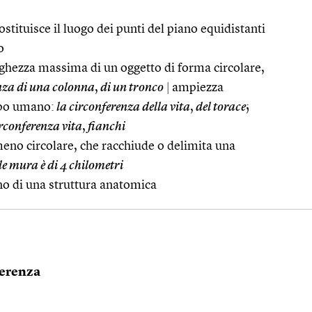
tituisce il luogo dei punti del piano equidistanti
o
rghezza massima di un oggetto di forma circolare,
nza di una colonna
,
di un tronco
|
ampiezza
rpo umano:
la circonferenza della vita
,
del torace
;
rconferenza vita
,
fianchi
meno circolare, che racchiude o delimita una
le mura è di 4 chilometri
no di una struttura anatomica
ferenza