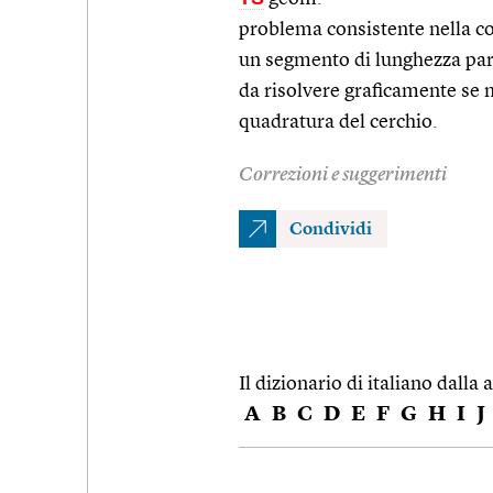
problema consistente nella cos
un segmento di lunghezza pari
da risolvere graficamente se 
quadratura del cerchio.
Correzioni e suggerimenti
Condividi
Il dizionario di italiano dalla a
A
B
C
D
E
F
G
H
I
J