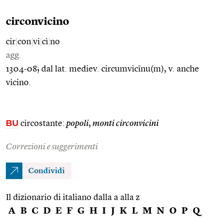
circonvicino
cir
|
con
|
vi
|
cì
|
no
agg.
1304-08; dal lat. mediev. circumvicīnu(m), v. anche
vicino.
BU
circostante:
popoli
,
monti circonvicini
Correzioni e suggerimenti
Condividi
Il dizionario di italiano dalla a alla z
A
B
C
D
E
F
G
H
I
J
K
L
M
N
O
P
Q