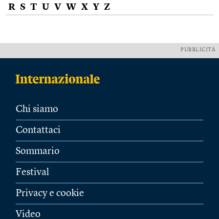
R
S
T
U
V
W
X
Y
Z
PUBBLICITÀ
Chi siamo
Contattaci
Sommario
Festival
Privacy e cookie
Video